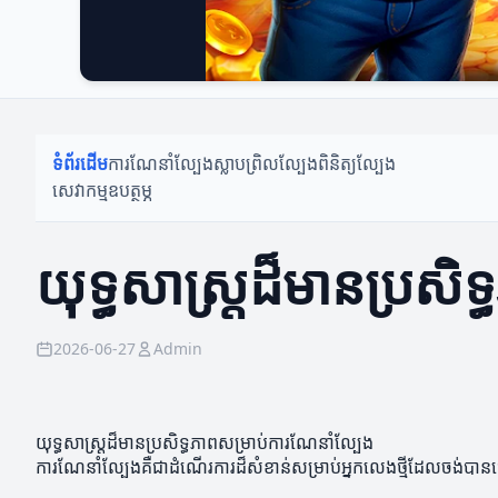
ទំព័រដើម
ការណែនាំល្បែង
ស្លាបព្រិលល្បែង
ពិនិត្យល្បែង
សេវាកម្មឧបត្ថម្ភ
យុទ្ធសាស្ត្រដ៏មានប្រសិ
2026-06-27
Admin
យុទ្ធសាស្ត្រដ៏មានប្រសិទ្ធភាពសម្រាប់ការណែនាំល្បែង
ការណែនាំល្បែងគឺជាដំណើរការដ៏សំខាន់សម្រាប់អ្នកលេងថ្មីដែលចង់បានជ