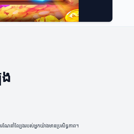
ែង
ារណែនាំល្បែងរបស់អ្នកយ៉ាងមានប្រសិទ្ធភាព។