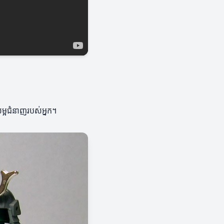
លម្អជំនាញរបស់អ្នក។