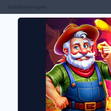
ល្បែងស៊ីសងគ្មានទាញយក