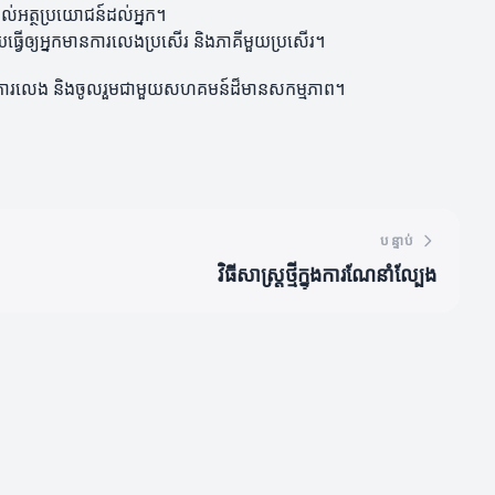
តល់អត្ថប្រយោជន៍ដល់អ្នក។
យធ្វើឲ្យអ្នកមានការលេងប្រសើរ និងភាគីមួយប្រសើរ។
ម្រួលការលេង និងចូលរួមជាមួយសហគមន៍ដ៏មានសកម្មភាព។
បន្ទាប់
វិធីសាស្ត្រថ្មីក្នុងការណែនាំល្បែង