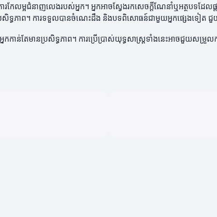
នុងការកែលម្អជំនាញលេងរបស់អ្នក។ អ្នកអាចស្វែងរកសេចក្តីណែនាំឬអត្ថបទដែលផ្
មានប្រសិទ្ធភាព។ ការទទួលបានចំណេះដឹង និងបទពិសោធន៍ជាមួយអ្នកផ្សេងទៀត ជួ
់អ្នកកាន់តែមានប្រសិទ្ធភាព។ ការប្រើប្រាស់យុទ្ធសាស្ត្រទាំងនេះអាចជួយស