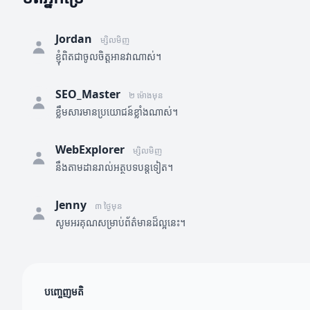
Jordan
ម្សិលមិញ
ខ្ញុំពិតជាចូលចិត្តអានវាណាស់។
SEO_Master
២ ម៉ោងមុន
ខ្លឹមសារមានប្រយោជន៍ខ្លាំងណាស់។
WebExplorer
ម្សិលមិញ
នឹងតាមដានរាល់អត្ថបទបន្តទៀត។
Jenny
៣ ថ្ងៃមុន
សូមអរគុណសម្រាប់ព័ត៌មានដ៏ល្អនេះ។
បញ្ចេញមតិ