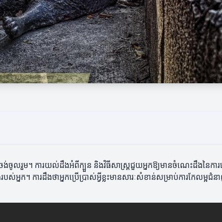
នកចង់ចូលរួម។ ការយល់ដឹងអំពីក្បួន និងវិធីសាស្ត្រជួយអ្នកឱ្យមានចំណេះដឹងនៃក
របស់អ្នក។ ការដឹងថាអ្នកប្រើប្រាស់អ្វីខ្លះមានសារៈសំខាន់សម្រាប់ការកែលម្អជំ