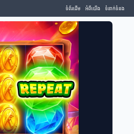
ទំព័រដើម
អំពីយើង
ទំនាក់ទំនង