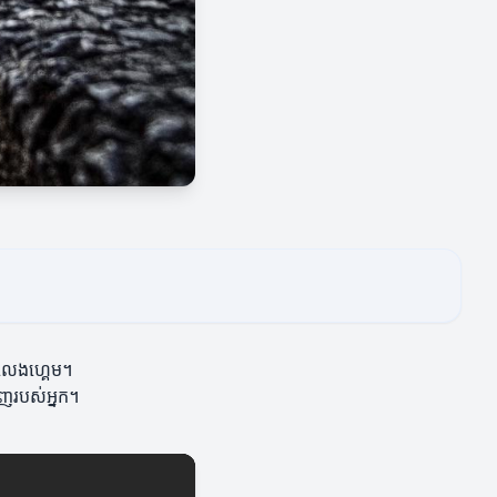
ារលេងហ្គេម។
នាញរបស់អ្នក។