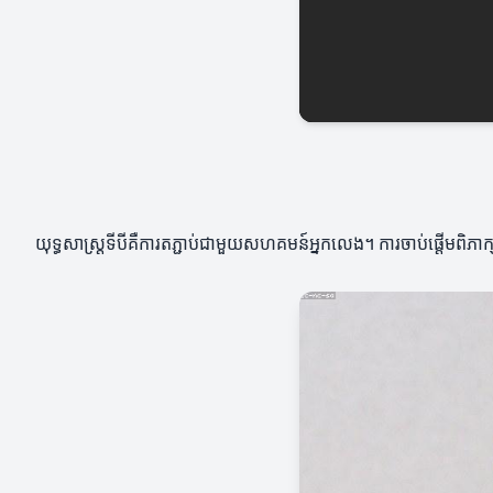
យុទ្ធសាស្ត្រទីបីគឺការតភ្ជាប់ជាមួយសហគមន៍អ្នកលេង។ ការចាប់ផ្តើមពិ