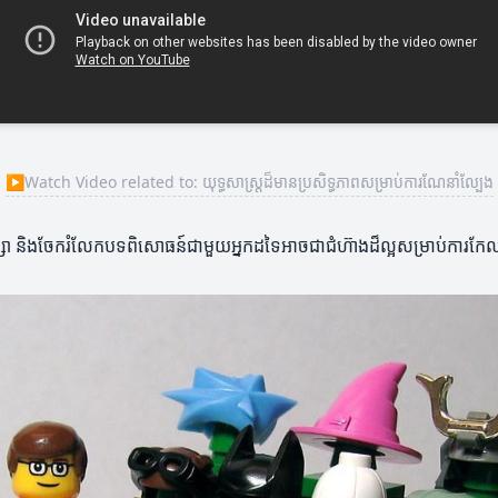
▶
Watch Video related to: យុទ្ធសាស្ត្រដ៏មានប្រសិទ្ធភាពសម្រាប់ការណែនាំល្បែង
ភាក្សា និងចែករំលែកបទពិសោធន៍ជាមួយអ្នកដទៃអាចជាជំហ៊ាងដ៏ល្អសម្រាប់ការកែ