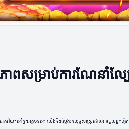
ទ្ធភាពសម្រាប់ការណែនាំល្ប
ោគជ័យ។នៅក្នុងអត្ថបទនេះ យើងនឹងស្វែងរកយុទ្ធសាស្ត្រដែលអាចជួយអ្នកធ្វើក