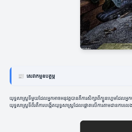
📰
សេវាកម្មឧបត្ថម្ភ
យុទ្ធសាស្ត្រទីមួយដែលអ្នកអាចអនុវត្តបានគឺការសិក្សាពីក្បួនហ្គេមដែលអ្
យុទ្ធសាស្ត្រទីពីរគឺការបង្កើតយុទ្ធសាស្ត្រដែលផ្តោតលើការតាមដានការលេង