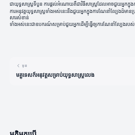
ជាយុទ្ធសាស្ត្រទីបួន ការផ្តល់អំណោយគឺជាវិធីសាស្ត្រដែលអាចជួយអ្នកក្
ការអនុវត្តយុទ្ធសាស្ត្រទាំងអស់នេះនឹងជួយអ្នកក្នុងការណែនាំល្បែងដ៍
សារសំខាន់
ទាំងអស់នេះជាឧបករណ៍សម្រាប់ជួយអ្នកដើម្បីធ្វើឲ្យការណែនាំល្បែងរបស
មុន
មគ្គុទេសក៍អនុវត្តសម្រាប់យុទ្ធសាស្ត្រលេង
មតិអ្នកប្រើ