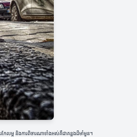
ារកែលម្អ និងការពិចារណាទាំងអស់គឺជាគន្លងដ៏មាំមួន។