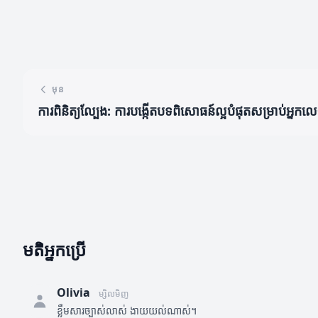
មុន
ការពិនិត្យល្បែង: ការបង្កើតបទពិសោធន៍ល្អបំផុតសម្រាប់អ្នកល
មតិអ្នកប្រើ
Olivia
ម្សិលមិញ
ខ្លឹមសារច្បាស់លាស់ ងាយយល់ណាស់។