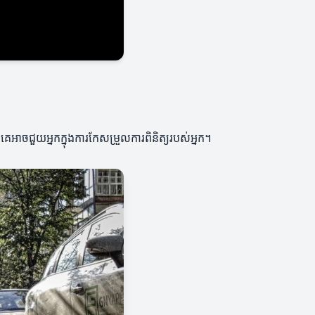
អាចជួយអ្នកក្នុងការកែសម្រួលការពិនិត្យរបស់អ្នក។