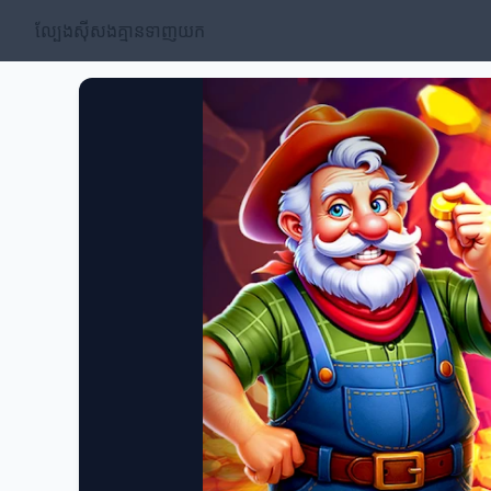
ល្បែងស៊ីសងគ្មានទាញយក