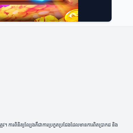
ឹមត្រូវ។ ការពិនិត្យល្បែងគឺជាការប្រកួតប្រជែងដែលមានការពិតប្រាកដ និង