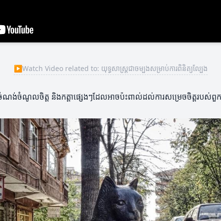
▶
Watch Video related to: យុទ្ធសាស្ត្រជាចម្បងសម្រាប់ការពិនិត្យល្បែង
ណង់ចំណូលចិត្ត និងកត្តាផ្សេងៗដែលអាចប៉ះពាល់ដល់ការសម្រេចចិត្តរបស់ពួកគេ