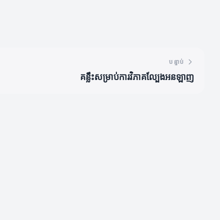
បន្ទាប់
គន្លឹះសម្រាប់ការវិភាគល្បែងអនឡាញ