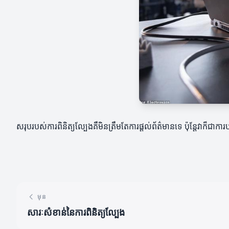
សរុបរបស់ការពិនិត្យល្បែងគឺមិនត្រឹមតែការផ្តល់ព័ត៌មានទេ ប៉ុន្តែវាក៏ជ
មុន
សារៈសំខាន់នៃការពិនិត្យល្បែង