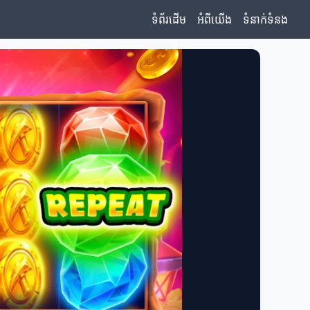
ទំព័រដើម
អំពីយើង
ទំនាក់ទំនង