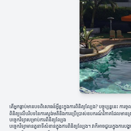
តើអ្នកធ្លាប់មានបទពិសោធន៍អ្វីខ្លះក្នុងការពិនិត្យល្បែង? បច្ចុប្បន្នន
ពិនិត្យលើបរិបទនៃការស្ទង់មតិនិងការប្រើប្រាស់ឧបករណ៍វិភាគដែលមានស្
បច្ចេកវិទ្យាសម្រាប់ការពិនិត្យល្បែង
បច្ចេកវិទ្យាមានតួនាទីសំខាន់ក្នុងការពិនិត្យល្បែង។ វាក៏អាចជួយក្នុង