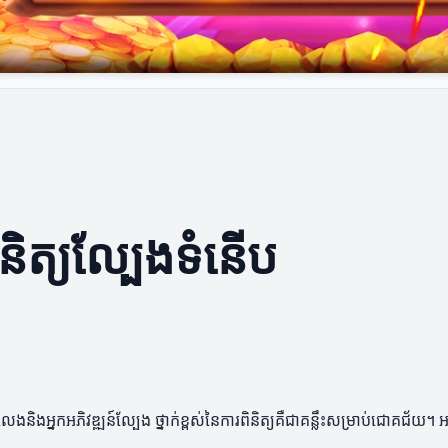
ិនិត្យល្បែងទំនើប
លេងនិងអ្នកអភិវឌ្ឍន៍ល្បែង ថ្នាក់ខ្ពស់នៃការពិនិត្យគឺជាគន្លឹះសម្រាប់ជោគជ័យ។ 