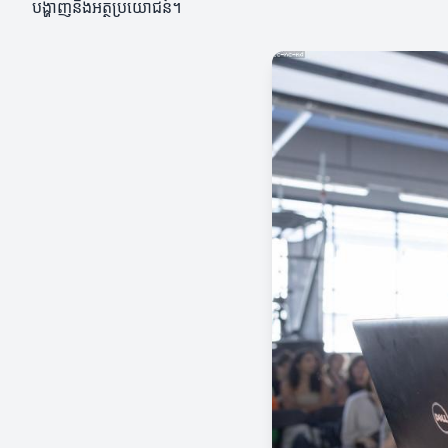
បង្ហាញនិងអត្ថប្រយោជន៍។