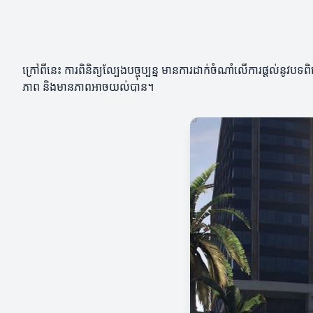
ក្រៅពីនេះ ការពិនិត្យល្បែងបច្ចុប្បន្ន មានការដាក់ចំណាំលើការផ្តល់នូវប
ភាព និងមានភាពអាចយល់បាន។