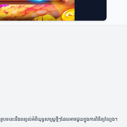
អត្ថបទនេះនឹងពន្យល់អំពីយុទ្ធសាស្ត្រថ្មីៗដែលអាចជួយក្នុងការពិនិត្យល្បែង។