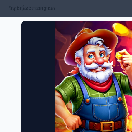
ល្បែងស៊ីសងគ្មានទាញយក