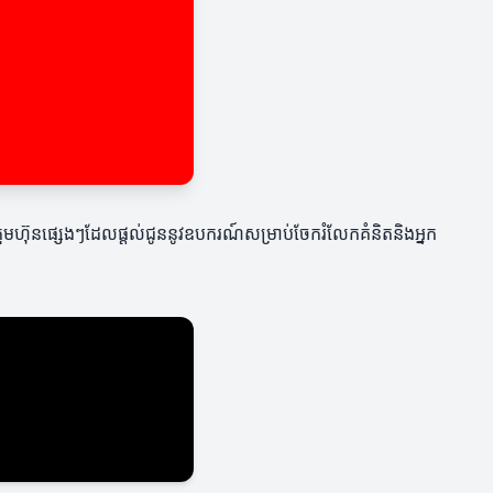
ក្រុមហ៊ុនផ្សេងៗដែលផ្តល់ជូននូវឧបករណ៍សម្រាប់ចែករំលែកគំនិតនិងអ្នក