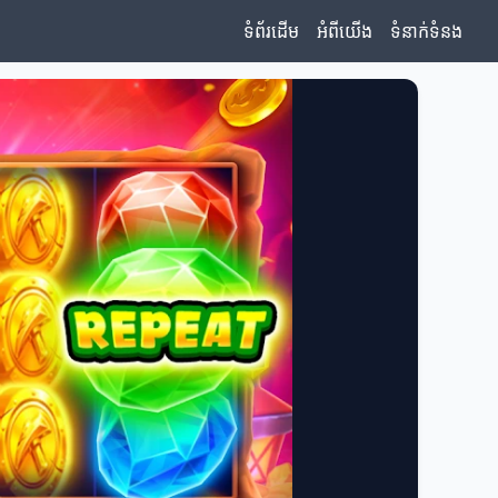
ទំព័រដើម
អំពីយើង
ទំនាក់ទំនង