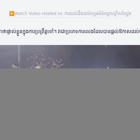
▶
Watch Video related to: ការយល់ដឹងដល់វប្បធម៍នៃស្លាបព្រិលល្បែង
ថាផ្ទាល់ខ្លួនក្នុងការប្រព្រឹត្តទៅ។ វាជាប្រភេទការលេងដែលបានផ្តល់ឱកាសដល់ម