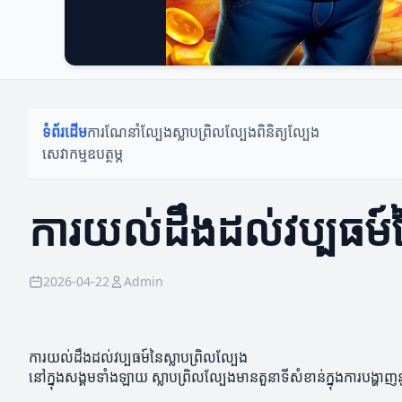
ទំព័រដើម
ការណែនាំល្បែង
ស្លាបព្រិលល្បែង
ពិនិត្យល្បែង
សេវាកម្មឧបត្ថម្ភ
ការយល់ដឹងដល់វប្បធម៍ន
2026-04-22
Admin
ការយល់ដឹងដល់វប្បធម៍នៃស្លាបព្រិលល្បែង
នៅក្នុងសង្គមទាំងឡាយ ស្លាបព្រិលល្បែងមានតួនាទីសំខាន់ក្នុងការបង្ហា