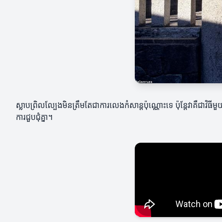
ស្លាបព្រិលល្បែងមិនត្រឹមតែជាការលេងកំសាន្តប៉ុណ្ណោះទេ ប៉ុន្តែវាគឺជាវិធ
ការជួបជុំគ្នា។