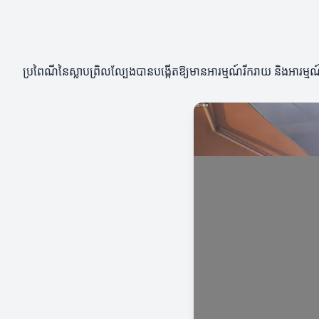
ប្រពៃណីនៃស្លាបព្រិលល្បែងបានបង្កើតឱ្យមានអារម្មណ៍រីករាយ និងអារម្មណ៍