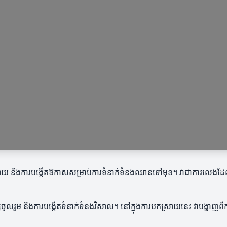
ស្រាយ និងការបង្កើតឱកាសសម្រាប់ការទំនាក់ទំនងឈានទៅមុខ។ វាជាការលេងដែ
ូលរួម និងការបង្កើតទំនាក់ទំនងវិសាល។ នៅក្នុងការបកស្រាយនេះ វាបង្ហាញពីការក