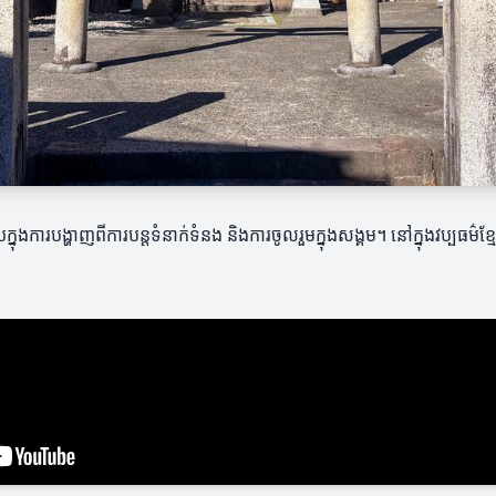
ីមួយក្នុងការបង្ហាញពីការបន្តទំនាក់ទំនង និងការចូលរួមក្នុងសង្គម។ នៅក្នុងវប្