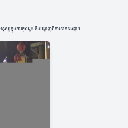
នុស្សក្នុងការចូលរួម និងបង្ហាញពីការទាក់ទងគ្នា។