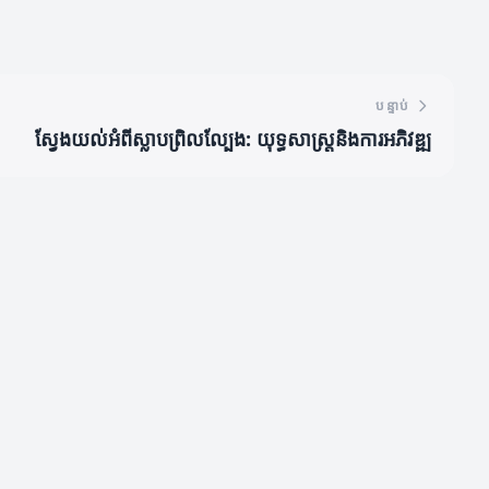
បន្ទាប់
ស្វែងយល់អំពីស្លាបព្រិលល្បែង: យុទ្ធសាស្ត្រនិងការអភិវឌ្ឍ