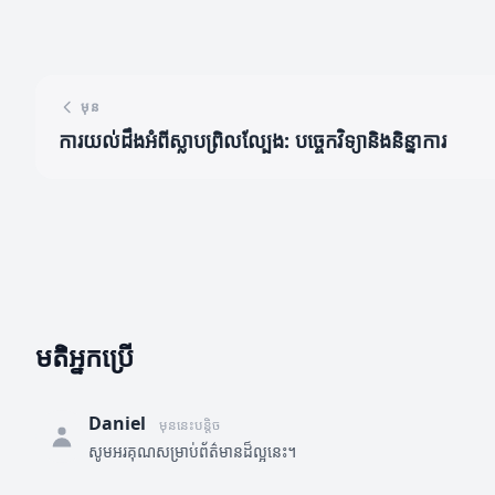
មុន
ការយល់ដឹងអំពីស្លាបព្រិលល្បែង: បច្ចេកវិទ្យានិងនិន្នាការ
មតិអ្នកប្រើ
Daniel
មុននេះបន្តិច
សូមអរគុណសម្រាប់ព័ត៌មានដ៏ល្អនេះ។