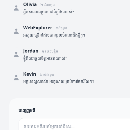
Olivia
២ ម៉ោងមុន
ខ្លឹមសារមានប្រយោជន៍ខ្លាំងណាស់។
WebExplorer
៣ ថ្ងៃមុន
អរគុណច្រើនដែលបានផ្តល់ចំណេះដឹងថ្មីៗ។
Jordan
មុននេះបន្តិច
ខ្ញុំពិតជាចូលចិត្តអានវាណាស់។
Kevin
២ ម៉ោងមុន
អត្ថបទល្អណាស់! អរគុណសម្រាប់ការចែករំលែក។
បញ្ចេញមតិ