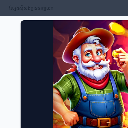
ល្បែងស៊ីសងគ្មានទាញយក