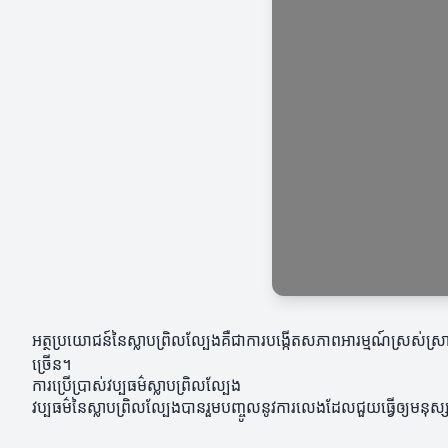
អត្ថប្រយោជន៍នៃស្លាបព្រិលល្បែងគឺជាការបង្កើតសភាពអារម្មណ៍ស្រស់
ច្រើន។
ការប្រើប្រាស់វប្បធម៌ស្លាបព្រិលល្បែង
វប្បធម៌នៃស្លាបព្រិលល្បែងបានរួមបញ្ចូលនូវការលេងដែលជួយធ្វើឲ្យមនុស្សច