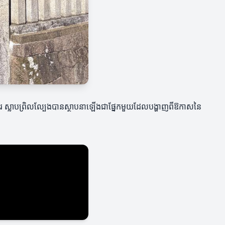
បធម៌ខ្មែរ ស្លាបព្រិលល្បែងបានស្ថាបនាឡើងជាផ្នែកមួយដែលបង្ហាញពីឱកាសនៃ