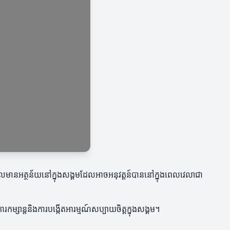
លមានអត្ថន័យនៅក្នុងសង្គមដែលអាចអនុវត្តន៍បាននៅក្នុងពេលវេលាជា
ម្សាន្តនិងការបង្កើតអារម្មណ៍សប្បាយចិត្តក្នុងសង្គម។