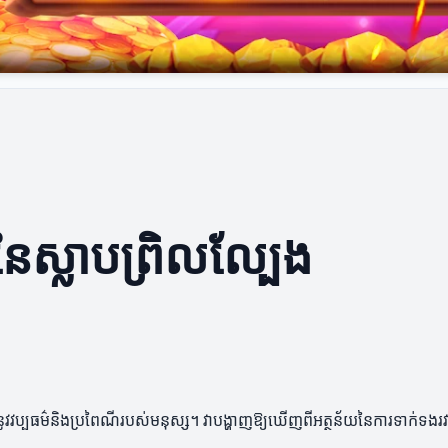
ៃស្លាបព្រិលល្បែង
ញនូវវប្បធម៌និងប្រពៃណីរបស់មនុស្ស។ វាបង្ហាញឱ្យឃើញពីអត្ថន័យនៃការទាក់ទងរវ