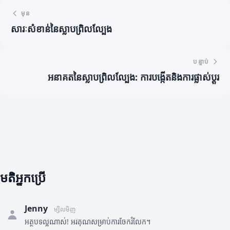
មុន
សារៈសំខាន់នៃស្លាបព្រិលល្បែង
បន្ទាប់
អនាគតនៃស្លាបព្រិលល្បែង: ការបង្កើតនិងការផ្លាស់ប្ដូរ
មតិអ្នកប្រើ
Jenny
ម្សិលមិញ
អត្ថបទល្អណាស់! អរគុណសម្រាប់ការចែករំលែក។