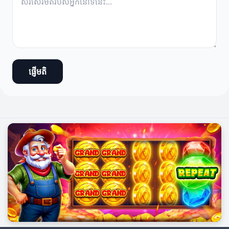
ផ្ញើមតិ