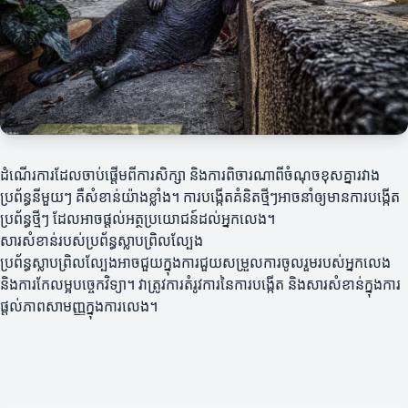
ដំណើរការដែលចាប់ផ្តើមពីការសិក្សា និងការពិចារណាពីចំណុចខុសគ្នារវាង
ប្រព័ន្ធនីមួយៗ គឺសំខាន់យ៉ាងខ្លាំង។ ការបង្កើតគំនិតថ្មីៗអាចនាំឲ្យមានការបង្កើត
ប្រព័ន្ធថ្មីៗ ដែលអាចផ្តល់អត្ថប្រយោជន៍ដល់អ្នកលេង។
សារសំខាន់របស់ប្រព័ន្ធស្លាបព្រិលល្បែង
ប្រព័ន្ធស្លាបព្រិលល្បែងអាចជួយក្នុងការជួយសម្រួលការចូលរួមរបស់អ្នកលេង
និងការកែលម្អបច្ចេកវិទ្យា។ វាត្រូវការតំរូវការនៃការបង្កើត និងសារសំខាន់ក្នុងការ
ផ្តល់ភាពសាមញ្ញក្នុងការលេង។