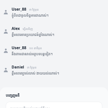
User_88
៣ ថ្ងៃមុន
ខ្ញុំពិតជាចូលចិត្តអានវាណាស់។
Alex
ម្សិលមិញ
ខ្លឹមសារមានប្រយោជន៍ខ្លាំងណាស់។
User_88
១០ នាទីមុន
នឹងតាមដានរាល់អត្ថបទបន្តទៀត។
Daniel
៣ ថ្ងៃមុន
ខ្លឹមសារច្បាស់លាស់ ងាយយល់ណាស់។
បញ្ចេញមតិ