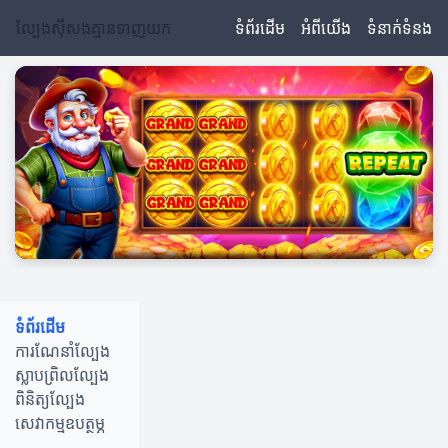
ល្បែងស៊ីសងគ្មានទាញយក
ទំព័រដើម
អំពីយើង
ទំនាក់ទំនង
ទំព័រដើម
ការណែនាំល្បែង
ស្លាបព្រិលល្បែង
ពិនិត្យល្បែង
សេវាកម្មឧបត្ថម្ភ