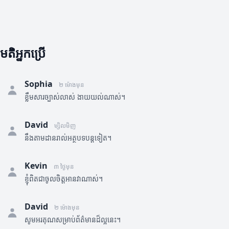
មតិអ្នកប្រើ
Sophia
២ ម៉ោងមុន
ខ្លឹមសារច្បាស់លាស់ ងាយយល់ណាស់។
David
ម្សិលមិញ
នឹងតាមដានរាល់អត្ថបទបន្តទៀត។
Kevin
៣ ថ្ងៃមុន
ខ្ញុំពិតជាចូលចិត្តអានវាណាស់។
David
២ ម៉ោងមុន
សូមអរគុណសម្រាប់ព័ត៌មានដ៏ល្អនេះ។