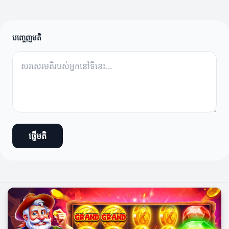
បញ្ចេញមតិ
ផ្ញើមតិ