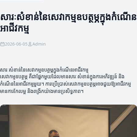
សារៈសំខាន់នៃសេវាកម្មឧបត្ថម្ភក្នុងកំណើន
អាជីវកម្ម
2026-06-05
Admin
សារៈសំខាន់នៃសេវាកម្មឧបត្ថម្ភក្នុងកំណើនអាជីវកម្ម
សេវាកម្មឧបត្ថម្ភ គឺជាផ្នែកមួយដែលមានសារៈសំខាន់ក្នុងការអភិវឌ្ឍន៍ និង
កំណើននៃអាជីវកម្មមួយ។ ការប្រើប្រាស់សេវាកម្មឧបត្ថម្ភអាចជួយឱ្យអាជីវកម្ម
មានការកែលម្អ និងពង្រីកយ៉ាងមានប្រសិទ្ធភាព។