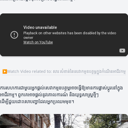
▶
Watch Video related to: សារៈសំខាន់នៃសេវាកម្មឧបត្ថម្ភក្នុងកំណើនអាជីវកម្ម
ការសហការជាមួយអ្នកផ្តល់សេវាកម្មឧបត្ថម្ភអាចធ្វើឱ្យមានការផ្លាស់ប្តូរនៅក្នុង
អាជីវកម្ម។ ពួកគេអាចផ្តល់នូវគោលការណ៍ និងយុទ្ធសាស្ត្រថ្មីៗ
ដើម្បីជួយដោះសោបញ្ហាដែលអ្នកប្រឈមមុខ។