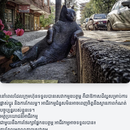
នៅពេលដែលក្រុមហ៊ុនទទួលបានសេវាកម្មឧបត្ថម្ភ គឺជា​ឱកាសដ៏ល្អសម្រាប់ការ
ផ្លាស់ប្តូរ និងការកែលម្អ។ អាជីវកម្មជំនួសមិនអាចពេញចិត្តនឹងស្ថានភាពកំណត់
បច្ចុប្បន្នរបស់ខ្លួនទេ។
អត្ថប្រយោជន៍អាជីវកម្ម
ជាមួយនឹងការថែរក្សាផ្នែកឧបត្ថម្ភ អាជីវកម្មអាចទទួលបាន៖
ការកែលម្អគុណភាពសេវាកម្ម