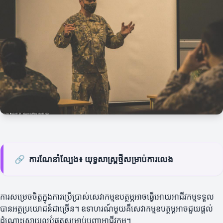
🔗
ការណែនាំល្បែង៖ យុទ្ធសាស្ត្រថ្មីសម្រាប់ការលេង
ការសម្រេចចិត្តក្នុងការប្រើប្រាស់សេវាកម្មឧបត្ថម្ភអាចធ្វើអោយអាជីវកម្មទទួល
បានអត្ថប្រយោជន៍ជាច្រើន។ ឧទាហរណ៍មួយគឺសេវាកម្មឧបត្ថម្ភអាចជួយផ្តល់
ដំណោះស្រាយល្អបំផុតសម្រាប់បញ្ហាអាជីវកម្ម។