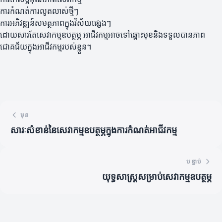
ការកំណត់ការលូតលាស់ថ្មីៗ
ការអភិវឌ្ឍន៍សមត្ថភាពក្នុងវិស័យផ្សេងៗ
ដោយសារតែសេវាកម្មឧបត្ថម្ភ អាជីវកម្មអាចទៅឆ្ពោះមុខនិងទទួលបានភាព
ជោគជ័យក្នុងអាជីវកម្មរបស់ខ្លួន។
មុន
សារៈសំខាន់នៃសេវាកម្មឧបត្ថម្ភក្នុងការកំណត់អាជីវកម្ម
បន្ទាប់
យុទ្ធសាស្ត្រសម្រាប់សេវាកម្មឧបត្ថម្ភ