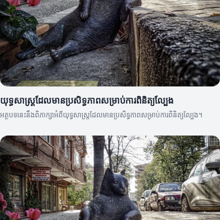
យុទ្ធសាស្ត្រដែលមានប្រសិទ្ធភាពសម្រាប់ការពិនិត្យល្បែង
អត្ថបទនេះនឹងពិភាក្សាអំពីយុទ្ធសាស្ត្រដែលមានប្រសិទ្ធភាពសម្រាប់ការពិនិត្យល្បែង។