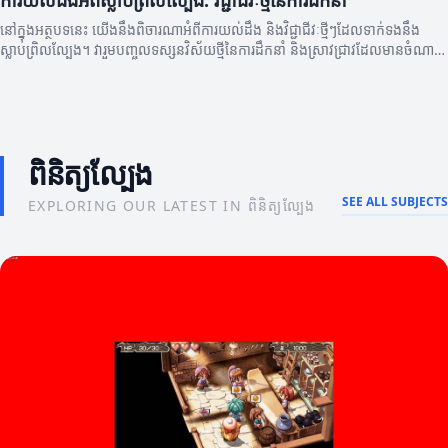
ការយល់ដឹងអំពីស្លាបព្រិលល្បែង: វិជ្ជាជីវៈថ្មីនៃការដឹកនាំ
នៅក្នុងអត្ថបទនេះ យើងនឹងពិចារណាអំពីការយល់ដឹង និងវិជ្ជាជីវៈថ្មីៗដែលទាក់ទងនឹង
ស្លាបព្រិលល្បែង។ វារួមបញ្ចូលទស្សនវិស័យថ្មីនៃការដឹកនាំ និងស្រាវជ្រាវដែលមានចំណាប់
អារម្មណ៍។
ពិនិត្យល្បែង
SEE ALL SUBJECTS
EXPLORING OUR LATEST IN ពិនិត្យល្បែង