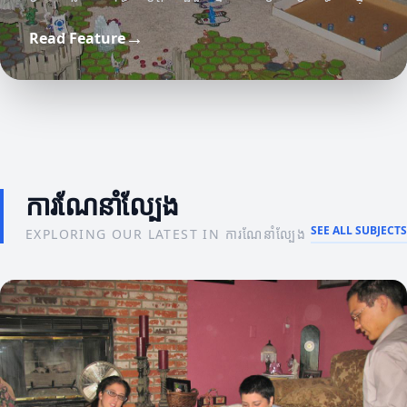
ការលេង។
→
Read Feature
ស្លាបព្រិលល្បែង
ពិនិត្យល្បែង
អនាគតនៃស្លាបព្រិលល្បែង: ជំហានថ្មីនៃការលេងហ្គេម
យុទ្ធសាស្ត្រសម្រាប់ការពិនិត្យល្បែងទំនើប
ការណែនាំល្បែង
SEE ALL SUBJECTS
EXPLORING OUR LATEST IN ការណែនាំល្បែង