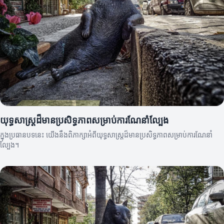
យុទ្ធសាស្ត្រដ៏មានប្រសិទ្ធភាពសម្រាប់ការណែនាំល្បែង
ក្នុងប្រធានបទនេះ យើងនឹងពិភាក្សាអំពីយុទ្ធសាស្ត្រដ៏មានប្រសិទ្ធភាពសម្រាប់ការណែនាំ
ល្បែង។