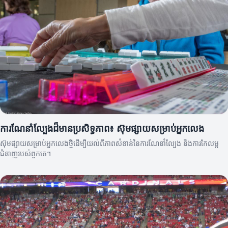
ការណែនាំល្បែងដ៏មានប្រសិទ្ធភាព៖ ស៊ុមផ្សាយសម្រាប់អ្នកលេង
ស៊ុមផ្សាយសម្រាប់អ្នកលេងថ្មីដើម្បីយល់ពីភាពសំខាន់នៃការណែនាំល្បែង និងការកែលម្អ
ជំនាញរបស់ពួកគេ។