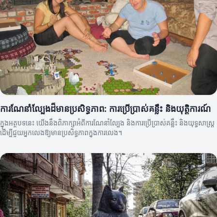
ការណែនាំល្បែងដ៏មានប្រសិទ្ធភាព: ការប្រើប្រាស់គន្លឹះ និងយុត្តិការណ៍
ក្នុងអត្ថបទនេះ យើងនឹងពិភាក្សាអំពីការណែនាំល្បែង និងការប្រើប្រាស់គន្លឹះ និងយុទ្ធសាស្ត្រ
ដើម្បីជួយអ្នកលេងឱ្យមានប្រសិទ្ធភាពក្នុងការលេង។