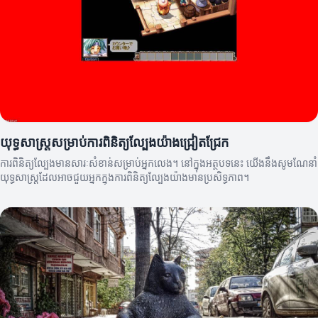
យុទ្ធសាស្ត្រសម្រាប់ការពិនិត្យល្បែងយ៉ាងជ្រៀតជ្រែក
ការពិនិត្យល្បែងមានសារៈសំខាន់សម្រាប់អ្នកលេង។ នៅក្នុងអត្ថបទនេះ យើងនឹងសូមណែនាំ
យុទ្ធសាស្ត្រដែលអាចជួយអ្នកក្នុងការពិនិត្យល្បែងយ៉ាងមានប្រសិទ្ធភាព។