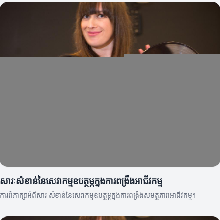
សារៈសំខាន់នៃសេវាកម្មឧបត្ថម្ភក្នុងការពង្រឹងអាជីវកម្ម
ការពិភាក្សាអំពីសារៈសំខាន់នៃសេវាកម្មឧបត្ថម្ភក្នុងការពង្រឹងសមត្ថភាពអាជីវកម្ម។