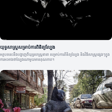
យុទ្ធសាស្ត្រសម្រាប់ការពិនិត្យល្បែង
អត្ថបទនេះនឹងបង្ហាញពីយុទ្ធសាស្ត្រនានា សម្រាប់ការពិនិត្យល្បែង និងវិធីសាស្ត្រផ្សេងៗក្នុង
ការអះអាងថាល្បែងណាមួយមានគុណភាព។