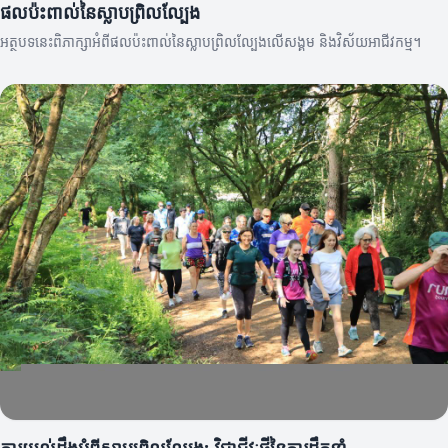
ផលប៉ះពាល់នៃស្លាបព្រិលល្បែង
អត្ថបទនេះពិភាក្សាអំពីផលប៉ះពាល់នៃស្លាបព្រិលល្បែងលើសង្គម និងវិស័យអាជីវកម្ម។