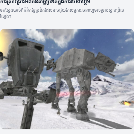
ការស្រាវជ្រាវអំពីគំនិតច្នៃប្រឌិតក្នុងការរចនាហ្គេម
មកស្វែងយល់ពីគំនិតច្នៃប្រឌិតដែលអាចជួយកែលម្អការរចនាហ្គេមសម្រាប់ស្លាបព្រិល
ល្បែង។