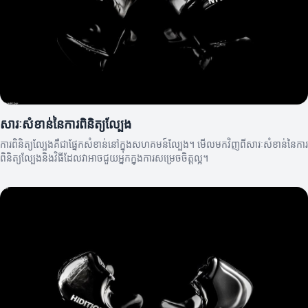
សារៈសំខាន់នៃការពិនិត្យល្បែង
ការពិនិត្យល្បែងគឺជាផ្នែកសំខាន់នៅក្នុងសហគមន៍ល្បែង។ មើលមកវិញពីសារៈសំខាន់នៃការ
ពិនិត្យល្បែងនិងវិធីដែលវាអាចជួយអ្នកក្នុងការសម្រេចចិត្តល្អ។